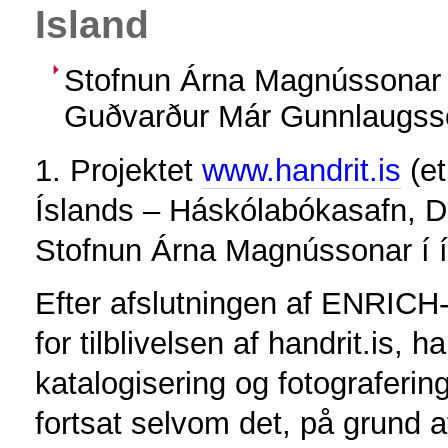
Island
Stofnun Árna Magnússonar 
Guðvarður Már Gunnlaugss
1. Projektet
www.handrit.is
(et
Íslands – Háskólabókasafn,
Stofnun Árna Magnússonar í 
Efter afslutningen af ENRICH-
for tilblivelsen af handrit.is, 
katalogisering og fotografering
fortsat selvom det, på grund 