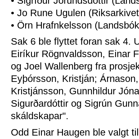
• Sigríður Jörundsdóttir (Lan
• Jo Rune Ugulen (Riksarkivet
• Örn Hrafnkelsson (Landsbók
Sak 6 ble flyttet foran sak 4
Eiríkur Rögnvaldsson, Einar F
og Joel Wallenberg fra prosje
Eyþórsson, Kristján; Árnason, 
Kristjánsson, Gunnhildur Jóna
Sigurðardóttir og Sigrún Gunnar
skáldskapar".
Odd Einar Haugen ble valgt til