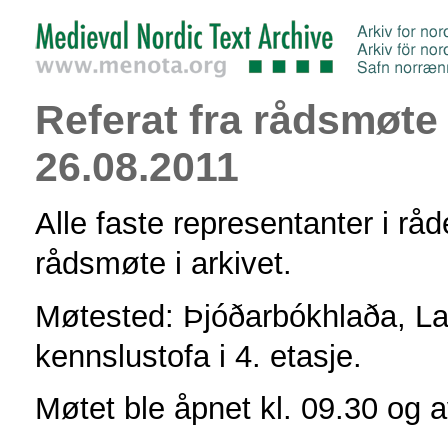
Referat fra rådsmøte
26.08.2011
Alle faste representanter i råde
rådsmøte i arkivet.
Møtested: Þjóðarbókhlaða, L
kennslustofa i 4. etasje.
Møtet ble åpnet kl. 09.30 og av