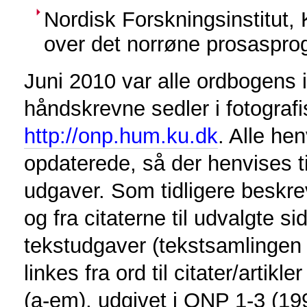
Nordisk Forskningsinstitut,
over det norrøne prosaspro
Juni 2010 var alle ordbogens i
håndskrevne sedler i fotografi
http://onp.hum.ku.dk
. Alle hen
opdaterede, så der henvises 
udgaver. Som tidligere beskreve
og fra citaterne til udvalgte s
tekstudgaver (tekstsamlingen 
linkes fra ord til citater/artik
(a-em), udgivet i ONP 1-3 (199