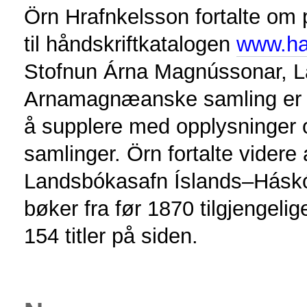
Örn Hrafnkelsson fortalte om 
til håndskriftkatalogen
www.han
Stofnun Árna Magnússonar, L
Arnamagnæanske samling er ful
å supplere med opplysninger o
samlinger. Örn fortalte videre
Landsbókasafn Íslands–Háskól
bøker fra før 1870 tilgjengelig
154 titler på siden.