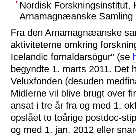
Nordisk Forskningsinstitut,
Arnamagnæanske Samling
Fra den Arnamagnæanske sam
aktiviteterne omkring forskning
Icelandic fornaldarsögur" (se
begyndte 1. marts 2011. Det ha
Veluxfonden (desuden medfinan
Midlerne vil blive brugt over fi
ansat i tre år fra og med 1. ok
opslået to toårige postdoc-st
og med 1. jan. 2012 eller snar