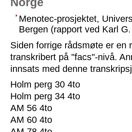
Norge
Menotec-prosjektet, Universi
Bergen (rapport ved Karl G
Siden forrige rådsmøte er en 
transkribert på "facs"-nivå. An
innsats med denne transkrips
Holm perg 30 4to
Holm perg 34 4to
AM 56 4to
AM 60 4to
AM 78 4to