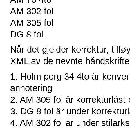
AM 302 fol
AM 305 fol
DG 8 fol
Når det gjelder korrektur, tilfø
XML av de nevnte håndskrifte
1. Holm perg 34 4to är konverter
annotering
2. AM 305 fol är korrekturläst o
3. DG 8 fol är under korrektu
4. AM 302 fol är under stila