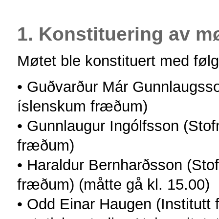
1. Konstituering av m
Møtet ble konstituert med føl
• Guðvarður Már Gunnlaugsso
íslenskum fræðum)
• Gunnlaugur Ingólfsson (Sto
fræðum)
• Haraldur Bernharðsson (St
fræðum) (måtte gå kl. 15.00)
• Odd Einar Haugen (Institutt fo