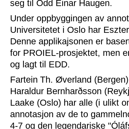
seg til Odd Einar Haugen.
Under oppbyggingen av annot
Universitetet i Oslo har Eszter
Denne applikajsonen er basert
for PROIEL-prosjektet, men e
og lagt til EDD.
Fartein Th. Øverland (Bergen),
Haraldur Bernharðsson (Reykja
Laake (Oslo) har alle (i ulikt
annotasjon av de to gammelno
4-7 og den legendariske "Óláf