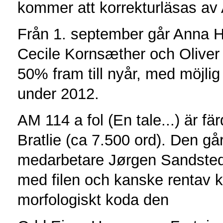
kommer att korrekturläsas av
Från 1. september går Anna 
Cecile Kornsæther och Oliver B
50% fram till nyår, med möjlig
under 2012.
AM 114 a fol (En tale...) är f
Bratlie (ca 7.500 ord). Den gå
medarbetare Jørgen Sandsted
med filen och kanske rentav 
morfologiskt koda den