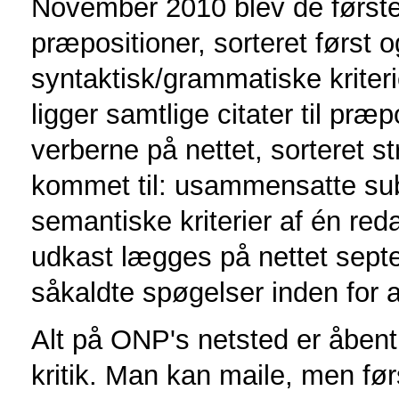
November 2010 blev de første u
præpositioner, sorteret først 
syntaktisk/grammatiske kriter
ligger samtlige citater til præ
verberne på nettet, sorteret st
kommet til: usammensatte subs
semantiske kriterier af én red
udkast lægges på nettet septe
såkaldte spøgelser inden for a
Alt på ONP's netsted er åben
kritik. Man kan maile, men før